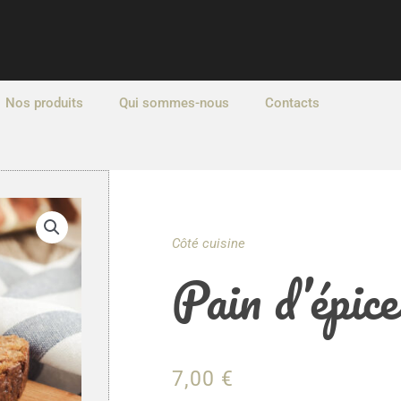
Nos produits
Qui sommes-nous
Contacts
Côté cuisine
Pain d’épice
7,00
€