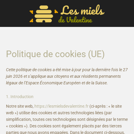
Politique de cookies (UE)
Consent
Consent
Consent
Consent
Consent
Consent
Consent
Consent
Cette politique de cookies a été mise à jour pour la dernière fois le 27
to
to
to
to
to
to
to
to
juin 2026 et s’applique aux citoyens et aux résidents permanents
service
service
service
service
service
service
service
service
légaux de l’Espace Économique Européen et de la Suisse.
woocommer
elementor
wordpress
gdpr-
automattic
google-
google-
divers
cookie-
fonts
maps
1. Introduction
consent
Notre site web,
https://lesmielsdevalentine.fr
(ci-après : « le site
web ») utilise des cookies et autres technologies liées (par
simplification, toutes ces technologies sont désignées par le terme
« cookies »). Des cookies sont également placés par des tierces
parties que nous avons engagées. Dans le document ci-dessous,