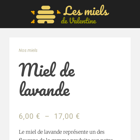
Nos miels
Miel de
lavande
Plage
6,00
€
–
17,00
€
de
prix :
Le miel de lavande représente un des
6,00 €