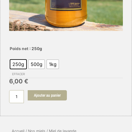
quantité
Poids net
: 250g
de
Miel
250g
500g
1kg
de
lavande
EFFACER
6,00
€
Ajouter au panier
Accueil
/
Nos miels
/ Miel de lavande