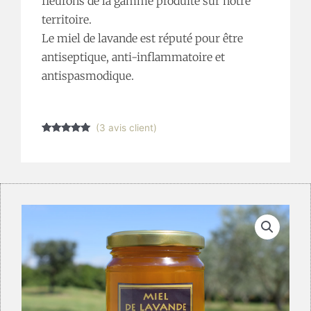
fleurons de la gamme produite sur notre
à
territoire.
17,00 €
Le miel de lavande est réputé pour être
antiseptique, anti-inflammatoire et
antispasmodique.
(
3
avis client)
Noté
3
5.00
sur 5
basé sur
notations
client